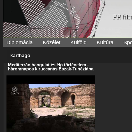
Diplomácia
Közélet
Külföld
Kultúra
Spo
karthago
Mediterrán hangulat és élő történelem -
háromnapos kiruccanás Észak-Tunéziába