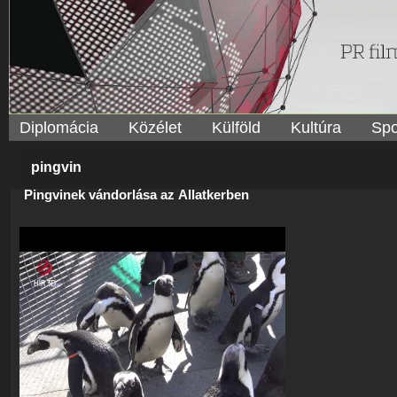
Diplomácia
Közélet
Külföld
Kultúra
Spo
pingvin
Pingvinek vándorlása az Állatkerben