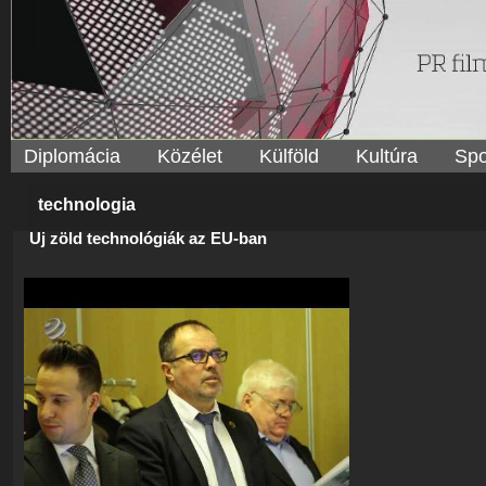
Diplomácia
Közélet
Külföld
Kultúra
Spo
technologia
Új zöld technológiák az EU-ban