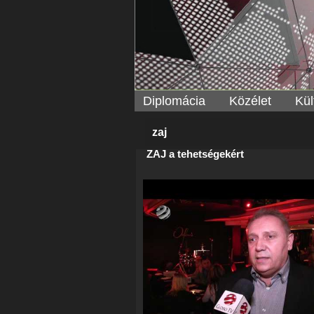
Diplomácia
Közélet
Kül
zaj
ZAJ a tehetségekért