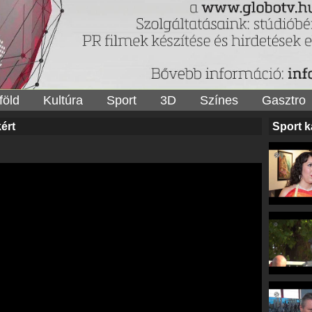
föld
Kultúra
Sport
3D
Színes
Gasztro
ért
Sport k