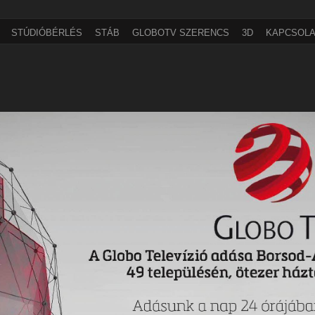
STÚDIÓBÉRLÉS
STÁB
GLOBOTV SZERENCS
3D
KAPCSOLA