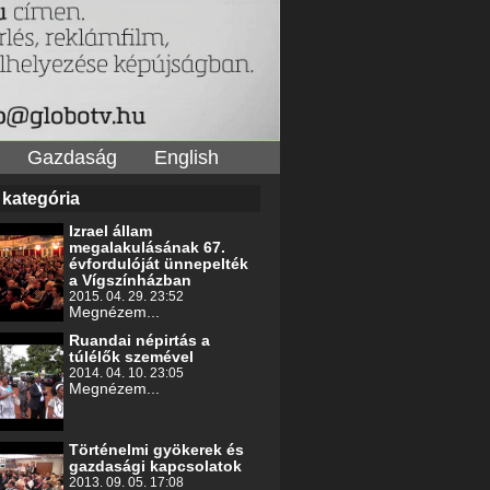
Gazdaság
English
 kategória
Izrael állam
megalakulásának 67.
évfordulóját ünnepelték
a Vígszínházban
2015. 04. 29. 23:52
Megnézem...
Ruandai népirtás a
túlélők szemével
2014. 04. 10. 23:05
Megnézem...
Történelmi gyökerek és
gazdasági kapcsolatok
2013. 09. 05. 17:08