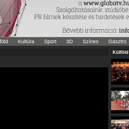
föld
Kultúra
Sport
3D
Színes
Gasztro
Külföld