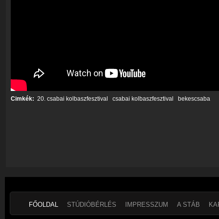
Cimkék:
20. csabai kolbaszfesztival
csabai kolbaszfesztival
bekescsaba
FŐOLDAL
STÚDIÓBÉRLÉS
IMPRESSZUM
A STÁB
KA