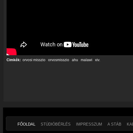
Cimkék:
orvosi misszio
orvosmisszio
ahu
malawi
xiv.
FŐOLDAL
STÚDIÓBÉRLÉS
IMPRESSZUM
A STÁB
KA