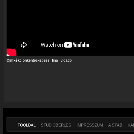
Cimkék:
onkenteskepzes
fina
vigado
FŐOLDAL
STÚDIÓBÉRLÉS
IMPRESSZUM
A STÁB
KA