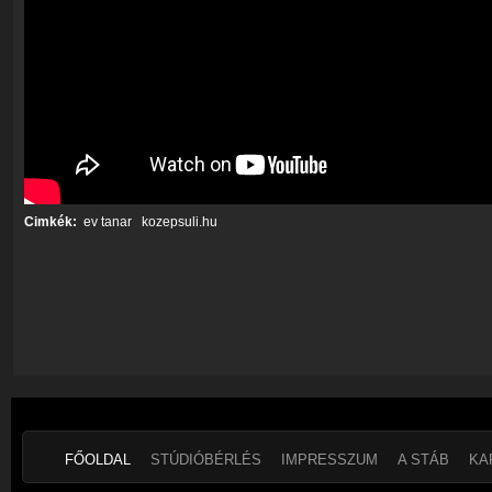
Cimkék:
ev tanar
kozepsuli.hu
FŐOLDAL
STÚDIÓBÉRLÉS
IMPRESSZUM
A STÁB
KA