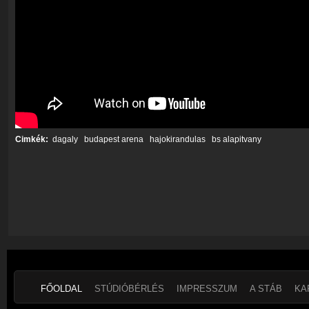
Cimkék:
dagaly
budapest arena
hajokirandulas
bs alapitvany
FŐOLDAL
STÚDIÓBÉRLÉS
IMPRESSZUM
A STÁB
KA