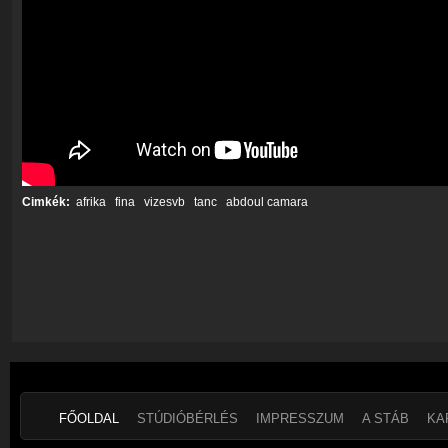
Cimkék:
afrika
fina
vizesvb
tanc
abdoul camara
FŐOLDAL
STÚDIÓBÉRLÉS
IMPRESSZUM
A STÁB
KA