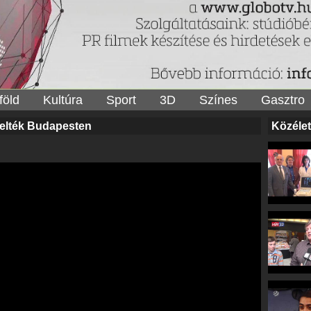
föld
Kultúra
Sport
3D
Színes
Gasztro
pelték Budapesten
Közélet