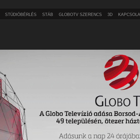
STÚDIÓBÉRLÉS
STÁB
GLOBOTV SZERENCS
3D
KAPCSOLA