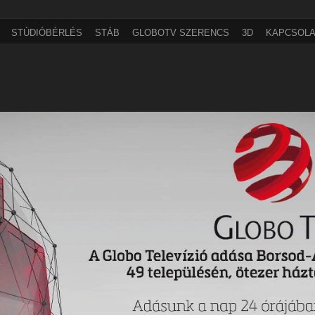
STÚDIÓBÉRLÉS
STÁB
GLOBOTV SZERENCS
3D
KAPCSOLA