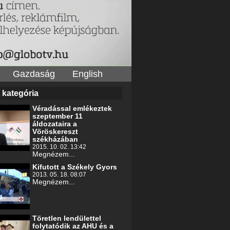
Gazdaság
English
 kategória
Véradással emlékeztek
szeptember 11
áldozataira a
Vöröskereszt
székházában
2015. 10. 02. 13:42
Megnézem...
Kifutott a Székely Gyors
2013. 05. 18. 08:07
Megnézem...
Töretlen lendülettel
folytatódik az AHU és a