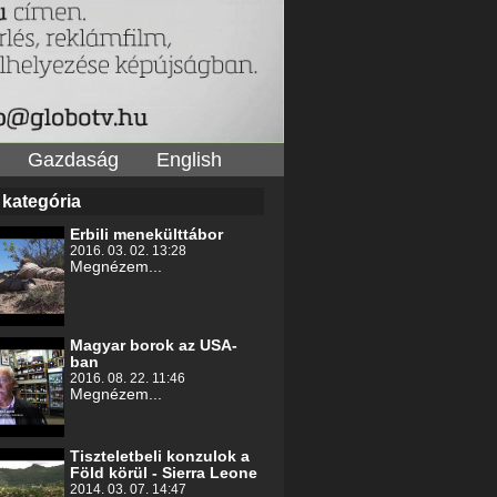
Gazdaság
English
 kategória
Erbili menekülttábor
2016. 03. 02. 13:28
Megnézem...
Magyar borok az USA-
ban
2016. 08. 22. 11:46
Megnézem...
Tiszteletbeli konzulok a
Föld körül - Sierra Leone
2014. 03. 07. 14:47