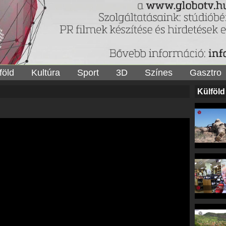
föld
Kultúra
Sport
3D
Színes
Gasztro
Külföld