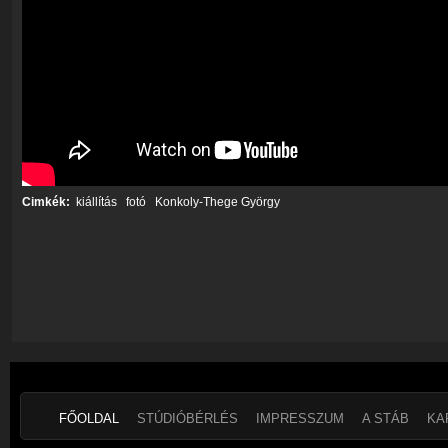
Cimkék:
kiállítás
fotó
Konkoly-Thege György
FŐOLDAL
STÚDIÓBÉRLÉS
IMPRESSZUM
A STÁB
KA