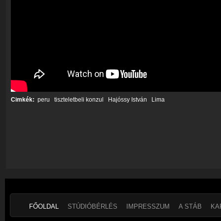
Cimkék:
peru
tiszteletbeli konzul
Hajóssy István
Lima
FŐOLDAL
STÚDIÓBÉRLÉS
IMPRESSZUM
A STÁB
KA