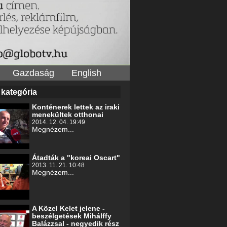
Gazdaság
English
 kategória
Konténerek lettek az iraki
menekültek otthonai
2014. 12. 04. 19:49
Megnézem...
Átadták a "koreai Oscart"
2013. 11. 21. 10:48
Megnézem...
A Közel Kelet jelene -
beszélgetések Mihálffy
Balázzsal - negyedik rész