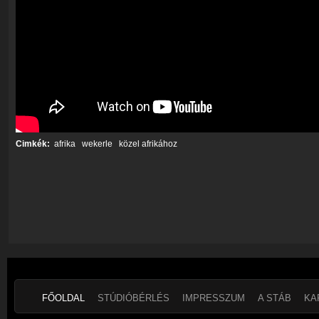
Cimkék:
afrika
wekerle
közel afrikához
FŐOLDAL
STÚDIÓBÉRLÉS
IMPRESSZUM
A STÁB
KA