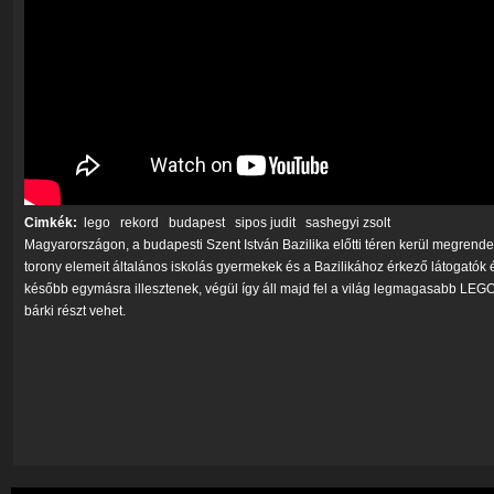
Cimkék:
lego
rekord
budapest
sipos judit
sashegyi zsolt
Magyarországon, a budapesti Szent István Bazilika előtti téren kerül megrend
torony elemeit általános iskolás gyermekek és a Bazilikához érkező látogatók é
később egymásra illesztenek, végül így áll majd fel a világ legmagasabb LEG
bárki részt vehet.