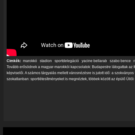
Cimkék:
marokkó
stadion
sportdelegáció
yacine bellarab
szabo bence
r
Tovább erősödnek a magyar-marokkói kapcsolatok: Budapestre látogattak az If
képviselői. A számos tárgyalás mellett városnézésre is jutott idő: a szokvány
szokatlanban: sportlétesítményeket is megnéztek, többek között az épülő Üllői út