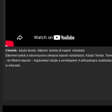
Cimkék:
kásás tamás
étterem
tommy di napoli
vízilabda
Éttermet nyitott a háromszoros olimpiai bajnok vízilabdázó, Kásás Tamás. Tom
- de főként nápolyi -- fogásokkal várják a vendégeket. A séfcastingra szaktudás 
is érkeztek.