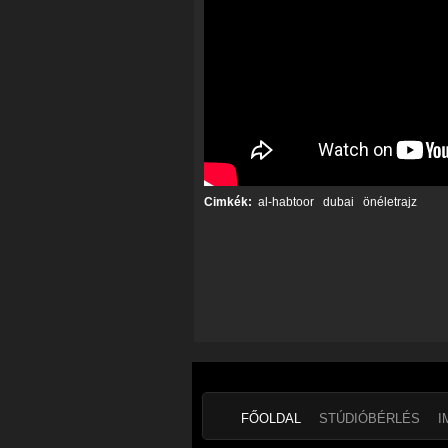
Cimkék:
al-habtoor
dubai
önéletrajz
FŐOLDAL
STÚDIÓBÉRLÉS
I