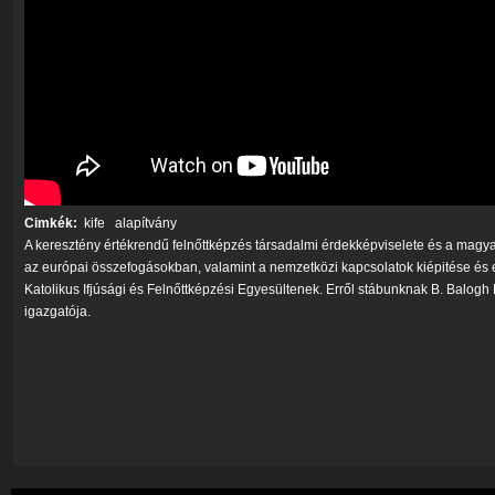
Cimkék:
kife
alapítvány
A keresztény értékrendű felnőttképzés társadalmi érdekképviselete és a magya
az európai összefogásokban, valamint a nemzetközi kapcsolatok kiépitése és e
Katolikus Ifjúsági és Felnőttképzési Egyesültenek. Erről stábunknak B. Balogh 
igazgatója.