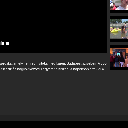
" városka, amely nemrég nyitotta meg kapuit Budapest szívében. A 300
t kicsik és nagyok között is egyaránt, hiszen a napokban érték el a