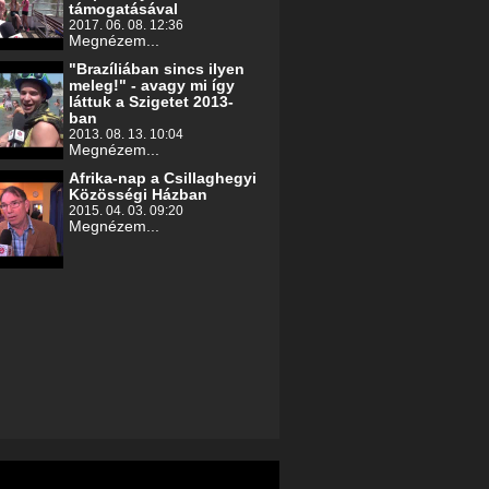
támogatásával
2017. 06. 08. 12:36
Megnézem...
"Brazíliában sincs ilyen
meleg!" - avagy mi így
láttuk a Szigetet 2013-
ban
2013. 08. 13. 10:04
Megnézem...
Afrika-nap a Csillaghegyi
Közösségi Házban
2015. 04. 03. 09:20
Megnézem...