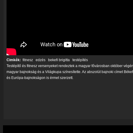
Cimkék:
fitnesz
edzés
bekefi brigitta
testépítés
Testépítő és fitnesz versenyeket rendeztek a magyar fővárosban október végé
magyar bajnokság és a Világkupa színesítette. Az abszolút bajnoki címet Békefi 
és Európa-bajnokságon is érmet szerzett.