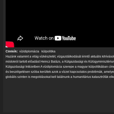
Cimkék:
vízidiplomácia
külpolitika
Hazánk valamint a világ vízkészletét, vízgazdálkodását érintő aktuális kihíváso
módokról tartott előadást Heincz Balázs, a Külgazdasági és Külügyminisztériu
Külgazdasági Intézetben A vízdiplomácia szerepe a magyar külpolitikában címm
és beszélgetésen szóba kerültek azok a vízzel kapcsolatos problémák, amelye
globális szinten is megoldásokat kell találnunk a humanitárius katasztrófák el