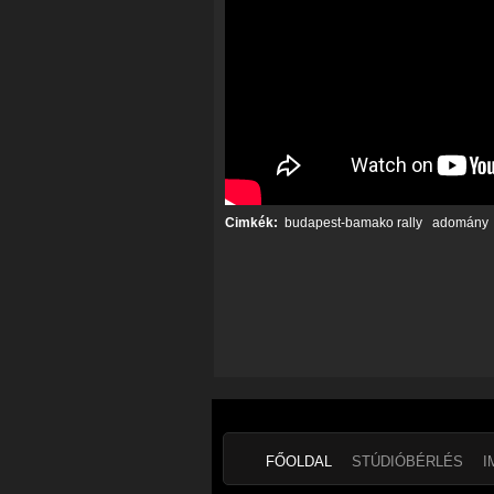
Cimkék:
budapest-bamako rally
adomány
FŐOLDAL
STÚDIÓBÉRLÉS
I