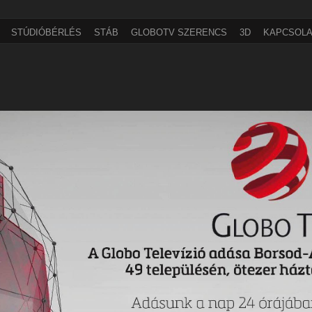
STÚDIÓBÉRLÉS
STÁB
GLOBOTV SZERENCS
3D
KAPCSOLA