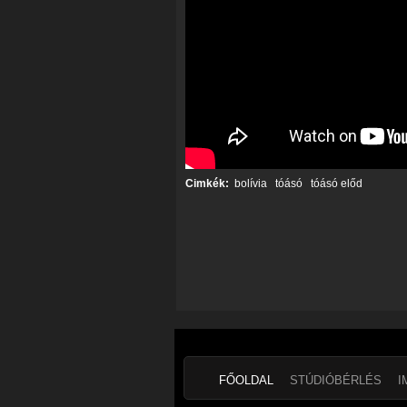
Cimkék:
bolívia
tóásó
tóásó előd
FŐOLDAL
STÚDIÓBÉRLÉS
I