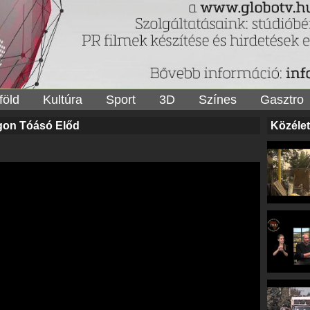
föld
Kultúra
Sport
3D
Színes
Gasztro
gon Tóásó Előd
Közélet