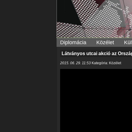
Diplomácia
Közélet
Kül
Látványos utcai akció az Orszá
2015. 06. 29. 11:53
Kategória: Közélet