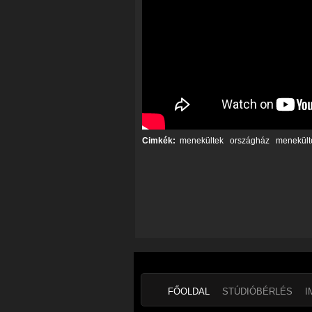
Cimkék:
menekültek
országház
menekülte
FŐOLDAL
STÚDIÓBÉRLÉS
I