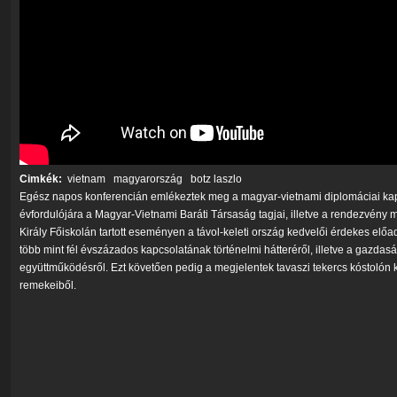
Cimkék:
vietnam
magyarország
botz laszlo
Egész napos konferencián emlékeztek meg a magyar-vietnami diplomáciai kapc
évfordulójára a Magyar-Vietnami Baráti Társaság tagjai, illetve a rendezvény
Király Főiskolán tartott eseményen a távol-keleti ország kedvelői érdekes előa
több mint fél évszázados kapcsolatának történelmi hátteréről, illetve a gazdas
együttműködésről. Ezt követően pedig a megjelentek tavaszi tekercs kóstolón k
remekeiből.