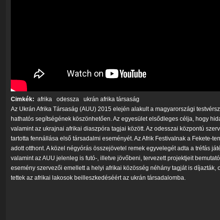
Cimkék:
afrika
odessza
ukrán afrika társaság
Az Ukrán Afrika Társaság (AUU) 2015 elején alakult a magyarországi testvérsz
hathatós segítségének köszönhetően. Az egyesület elsődleges célja, hogy hi
valamint az ukrajnai afrikai diaszpóra tagjai között. Az odesszai központú szer
tartotta fennállása első társadalmi eseményét. Az Afrik Festivalnak a Fekete-ten
adott otthont. A közel négyórás összejövetel remek egyvelegét adta a tréfás j
valamint az AUU jelenleg is futó-, illetve jövőbeni, tervezett projektjeit bemuta
esemény szervezői emellett a helyi afrikai közösség néhány tagját is díjazták,
tettek az afrikai lakosok beilleszkedéséért az ukrán társadalomba.