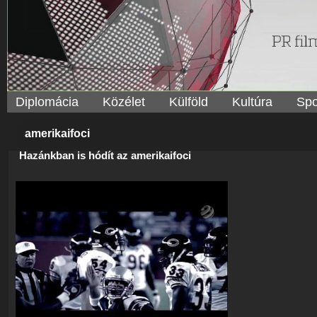
Diplomácia
Közélet
Külföld
Kultúra
Spo
amerikaifoci
Hazánkban is hódít az amerikaifoci