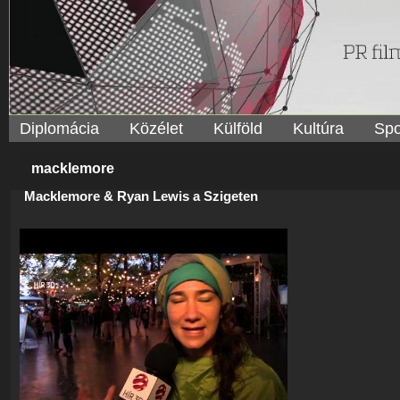
Diplomácia
Közélet
Külföld
Kultúra
Spo
macklemore
Macklemore & Ryan Lewis a Szigeten