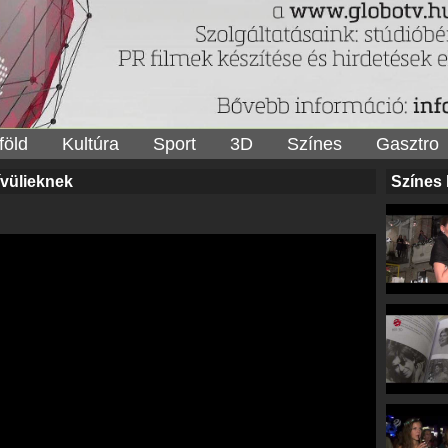
föld
Kultúra
Sport
3D
Színes
Gasztro
́vülieknek
Színes 