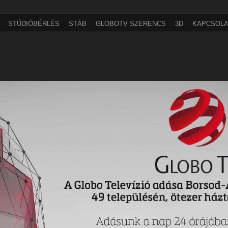
STÚDIÓBÉRLÉS
STÁB
GLOBOTV SZERENCS
3D
KAPCSOLA