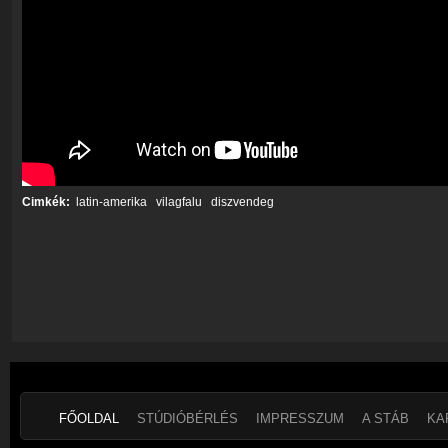
Cimkék:
latin-amerika
vilagfalu
diszvendeg
FŐOLDAL
STÚDIÓBÉRLÉS
IMPRESSZUM
A STÁB
KA