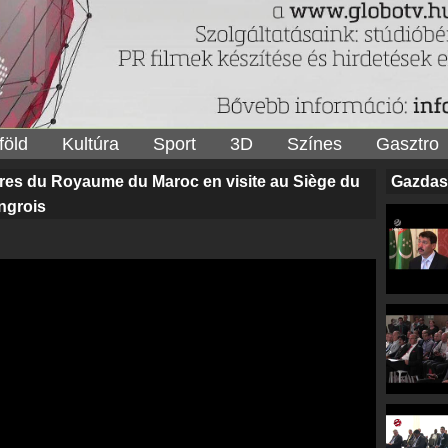
föld
Kultúra
Sport
3D
Színes
Gasztro
gères du Royaume du Maroc en visite au Siège du
Gazdas
ngrois