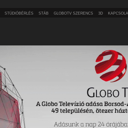
STÚDIÓBÉRLÉS
STÁB
GLOBOTV SZERENCS
3D
KAPCSOLA