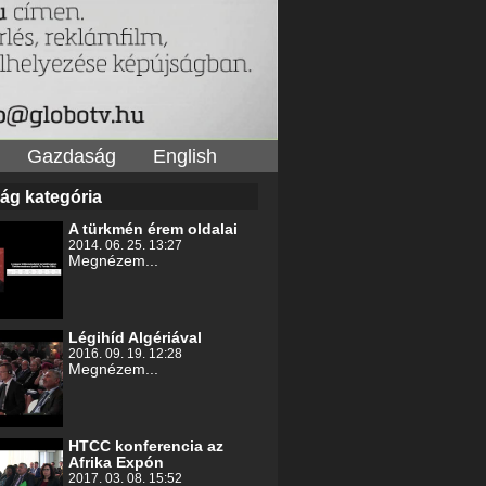
Gazdaság
English
ág kategória
A türkmén érem oldalai
2014. 06. 25. 13:27
Megnézem...
Légihíd Algériával
2016. 09. 19. 12:28
Megnézem...
HTCC konferencia az
Afrika Expón
2017. 03. 08. 15:52