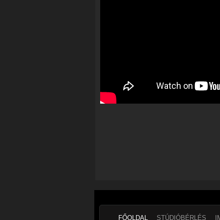
FŐOLDAL
STÚDIÓBÉRLÉS
I