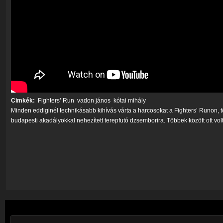
Cimkék:
Fighters’ Run
vadon jános
kótai mihály
Minden eddiginél technikásabb kihívás várta a harcosokat a Fighters’ Runon, t
budapesti akadályokkal nehezített terepfutó dzsemborira. Többek között ott vol