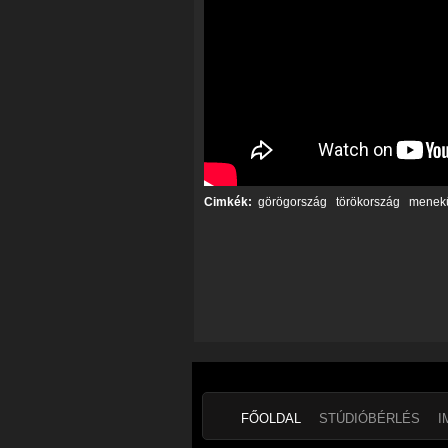
Cimkék:
görögország
törökország
menekü
FŐOLDAL
STÚDIÓBÉRLÉS
I