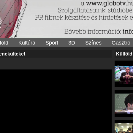
föld
Kultúra
Sport
3D
Színes
Gasztro
menekülteket
Külföld