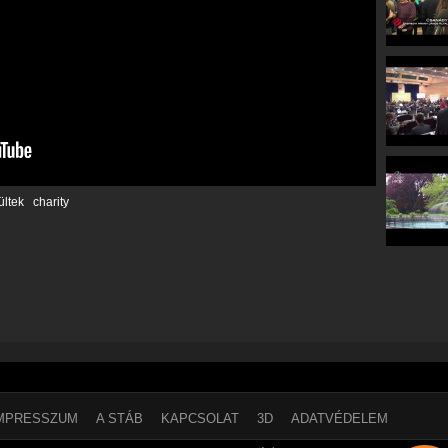
ltek
charity
MPRESSZUM
A STÁB
KAPCSOLAT
3D
ADATVÉDELEM