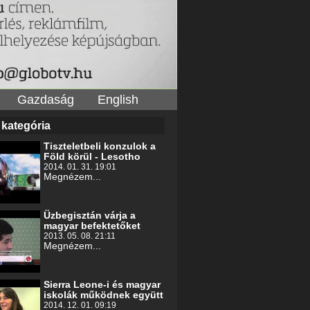
Gazdaság
English
 kategória
Tiszteletbeli konzulok a
Föld körül - Lesotho
2014. 01. 31. 19:01
Megnézem...
Üzbegisztán várja a
magyar befektetőket
2013. 05. 08. 21:11
Megnézem...
Sierra Leone-i és magyar
iskolák működnek együtt
2014. 12. 01. 09:19