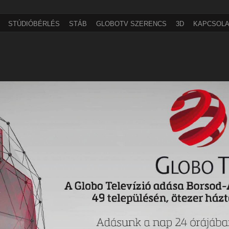
STÚDIÓBÉRLÉS
STÁB
GLOBOTV SZERENCS
3D
KAPCSOLA