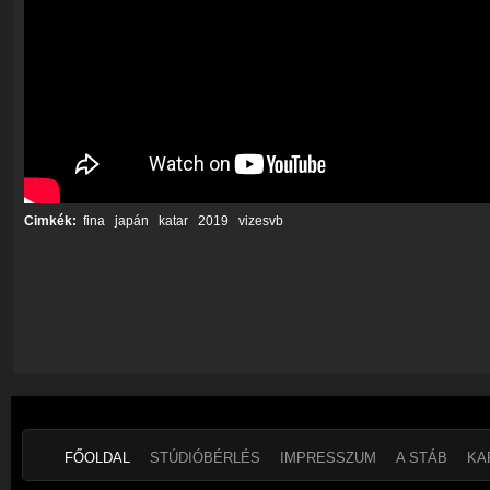
Cimkék:
fina
japán
katar
2019
vizesvb
FŐOLDAL
STÚDIÓBÉRLÉS
IMPRESSZUM
A STÁB
KA